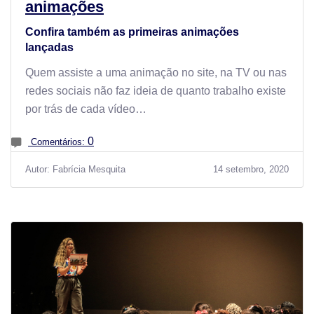
animações
Confira também as primeiras animações
lançadas
Quem assiste a uma animação no site, na TV ou nas
redes sociais não faz ideia de quanto trabalho existe
por trás de cada vídeo…
0
Comentários:
Autor: Fabrícia Mesquita
14 setembro, 2020